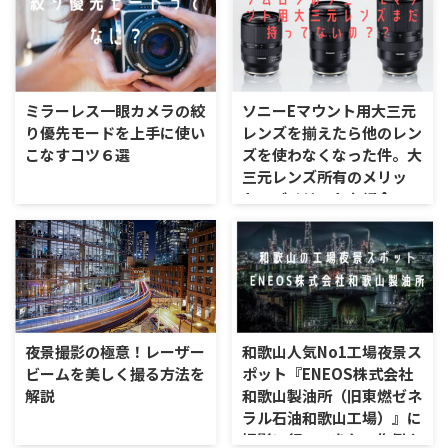
ミラーレス一眼カメラの絞
ソニーEマウント用大三元
り優先モードを上手に使い
レンズを揃えたら他のレン
こなすコツ６選
ズを使わなくなった件。大
三元レンズ所有のメリッ
ト、デメリットを紹介
夜景撮影の極意！レーザー
和歌山人気No1工場夜景ス
ビームを美しく撮る方法を
ポット『ENEOS株式会社
解説
和歌山製油所（旧東燃ゼネ
ラル石油和歌山工場）』に
撮影に行ってきた。作例や