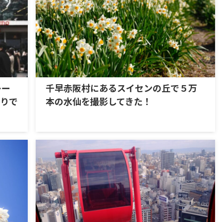
レー
千早赤阪村にあるスイセンの丘で５万
縛りで
本の水仙を撮影してきた！