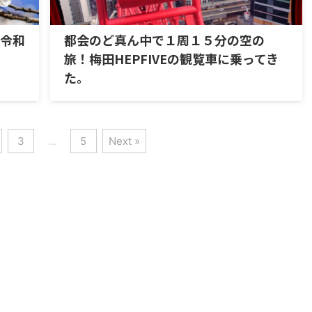
【令和
都会のど真ん中で１周１５分の空の
旅！梅田HEPFIVEの観覧車に乗ってき
た。
3
…
5
Next »