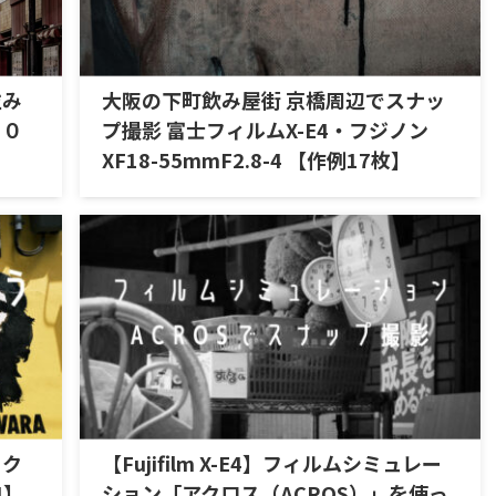
並み
大阪の下町飲み屋街 京橋周辺でスナッ
１０
プ撮影 富士フィルムX-E4・フジノン
XF18-55mmF2.8-4 【作例17枚】
ック
【Fujifilm X-E4】フィルムシミュレー
4】
ション「アクロス（ACROS）」を使っ