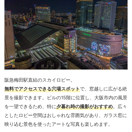
阪急梅田駅直結のスカイロビー。
無料でアクセスできる穴場スポット
で、窓越しに広がる絶
景を撮影できます。ビルの15階に位置し、大阪市内の風景
を一望できるため、特に
夕暮れ時の撮影がおすすめ
。広々
としたロビー空間はおしゃれな雰囲気があり、ガラス窓に
映り込む景色を使ったアートな写真も楽しめます。