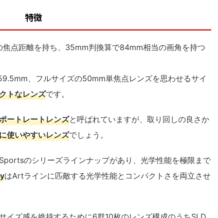
特徴
の焦点距離を持ち、35mm判換算で84mm相当の画角を持つ
59.5mm、フルサイズの50mm単焦点レンズを思わせるサイ
クトなレンズ
です。
ポートレートレンズ
と呼ばれていますが、取り回しの良さか
に使いやすいレンズ
でしょう。
rary,Sportsのシリーズラインナップがあり、光学性能を極限まで
y
はArtラインに匹敵する光学性能とコンパクトさを両立させ
サイズ感を維持するために
6群10枚のレンズ構成のうちSLD