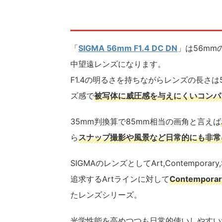
「
SIGMA 56mm F1.4 DC DN
」は56mm
中望遠レンズになります。
F1.4の明るさを持ちながらレンズの長さは
ズ感で
被写体に威圧感を与えにくいコンパ
35mm判換算で85mm相当の画角と言えば
ら
ス
ナップ撮影や風景など日常的にも非常
SIGMAのレンズとしてArt,Contempo
追求するArtラインに対して
Contemporar
たレンズシリーズ。
光学性能を高めつつも日常的使いしやすい