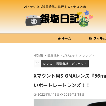
AI・デジタル戦国時代に退行するアナログch
ホーム
フィルム
HOME
>
撮影機材・ガジェット
>
レンズ
>
PR
レンズ
撮影機材・ガジェット
Xマウント用SIGMAレンズ『56m
いポートレートレンズ！！
2022年8月12日
2025年2月8日