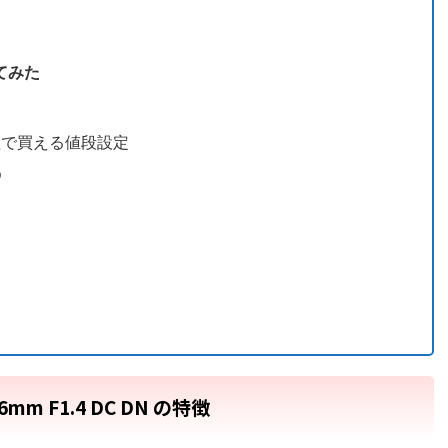
してみた
程で買える値段設定
う
6mm F1.4 DC DN の特徴