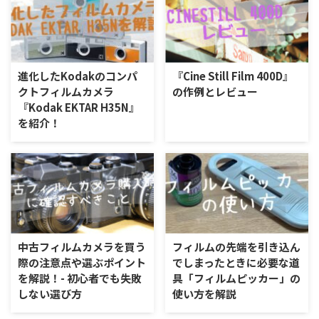
進化したKodakのコンパ
『Cine Still Film 400D』
クトフィルムカメラ
の作例とレビュー
『Kodak EKTAR H35N』
を紹介！
中古フィルムカメラを買う
フィルムの先端を引き込ん
際の注意点や選ぶポイント
でしまったときに必要な道
を解説！- 初心者でも失敗
具「フィルムピッカー」の
しない選び方
使い方を解説