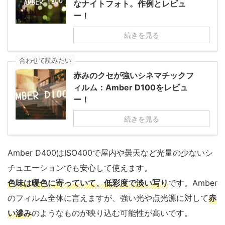
なナイトフォト。作例とレビュ
ー！
続きを見る
合わせて読みたい
赤みのクセが強いシネマチックフ
ィルム：Amber D100をレビュ
ー！
続きを見る
Amber D400はISO400で屋内や曇天など光量の少ないシ
チュエーションでも安心して使えます。
色味は暖色に寄っていて、低彩度で淡い写り
です。Amber
のフィルム全体に言えますが、強い光や点光源に対して
赤
い滲み
のようなものが映り込む可能性が高いです。