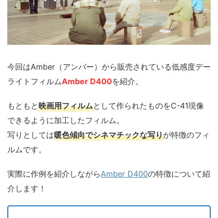
今回はAmber（アンバー）から販売されている低感度デー
ライトフィルム
Amber D400
を紹介。
もともと
映画用フィルム
として作られたものをC-41現像
できるように加工したフィルム。
写りとしては
暖色傾向でシネマチックな写り
が特徴のフィ
ルムです。
実際に作例を紹介しながら
Amber D400
の特徴について紹
介します！