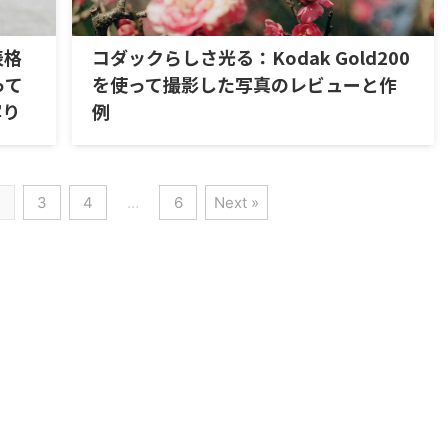
表格
コダックらしさ光る：Kodak Gold200
使って
を使って撮影した写真のレビューと作
写り
例
2
3
4
…
6
Next »