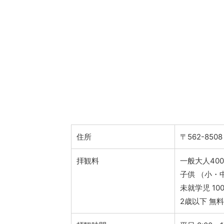
住所
〒562-8
拝観料
一般大人40
子供 （小・
未就学児 10
2歳以下 無料