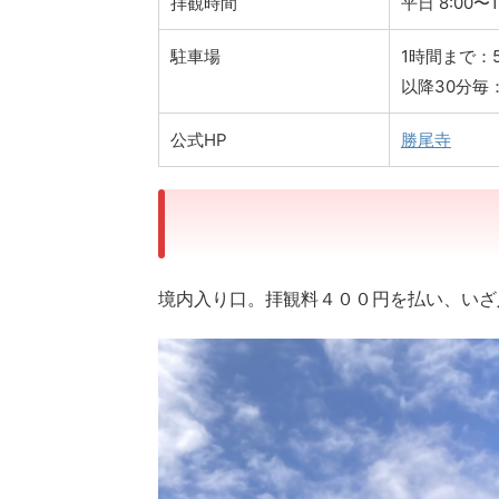
拝観時間
平日 8:00〜17
駐車場
1時間まで：5
以降30分毎：
公式HP
勝尾寺
境内入り口。拝観料４００円を払い、いざ