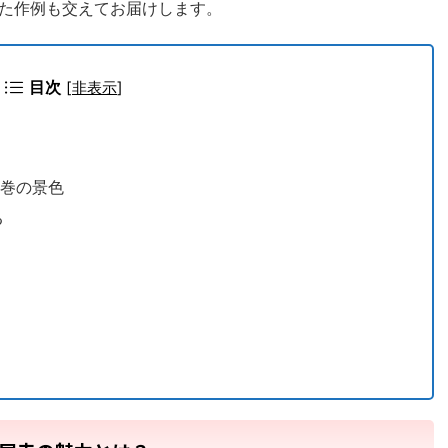
た作例も交えてお届けします。
目次
[
非表示
]
圧巻の景色
る