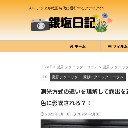
AI・デジタル戦国時代に退行するアナログch
ホーム
フィルム
HOME
>
撮影テクニック・コラム
>
撮影テクニッ
PR
撮影テクニック
撮影テクニック・コラム
測光方式の違いを理解して露出を
色に影響される？！
2022年3月13日
2025年2月8日