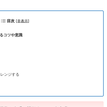
目次
[
非表示
]
るコツや意識
る
アレンジする