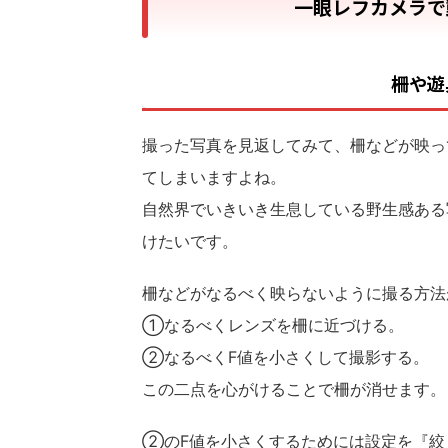
一眼レフカメラで
柵や遊
撮った写真を見返してみて、柵などが映っ
てしまいますよね。
自然界でいきいき生息している野生感ある
けたいです。
柵などがなるべく映らないように撮る方法
①なるべくレンズを柵に近づける。
②なるべくF値を小さくして撮影する。
この二点を心がけることで柵が消せます。
②のF値を小さくするためには設定を『絞